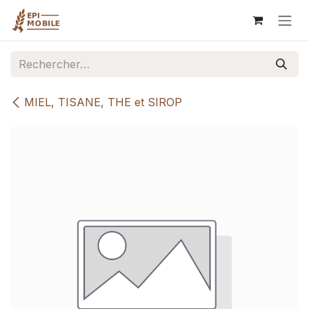
Se rendre au contenu
MIEL, TISANE, THE et SIROP