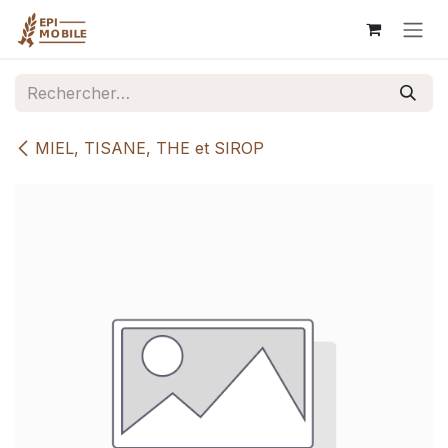
Se rendre au contenu
MIEL, TISANE, THE et SIROP