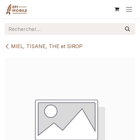
Se rendre au contenu
MIEL, TISANE, THE et SIROP