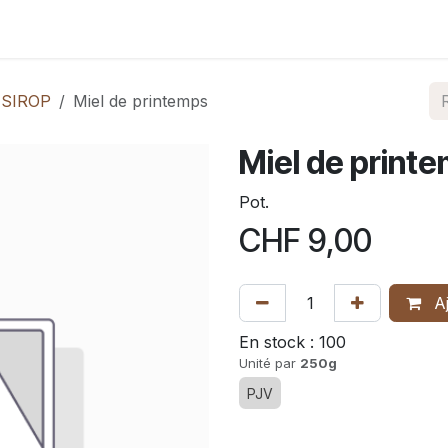
Nos produits
Shop
Contact
Où nous trouver
 SIROP
Miel de printemps
Miel de print
Pot.
CHF
9,00
Aj
En stock :
100
Unité par
250g
PJV