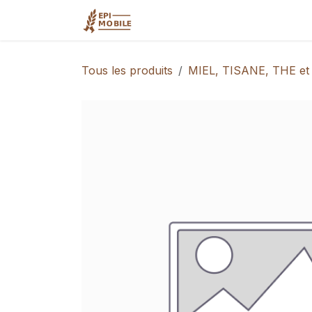
Se rendre au contenu
Accueil
Qui sommes-nous?
Tous les produits
MIEL, TISANE, THE et