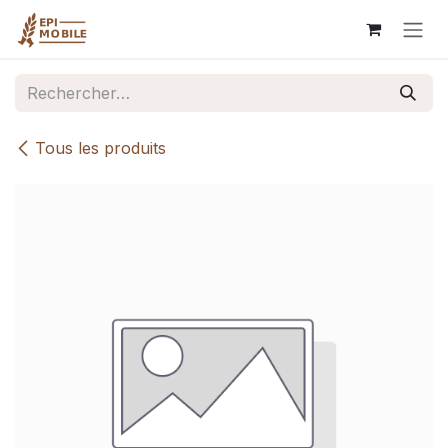
Se rendre au contenu
Tous les produits