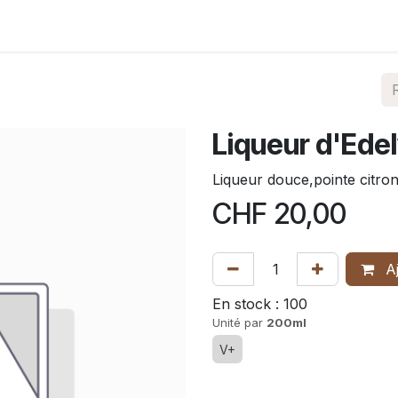
Nos produits
Shop
Contact
Où nous trouver
Liqueur d'Ede
Liqueur douce,pointe citro
CHF
20,00
Aj
En stock :
100
Unité par
200ml
V+