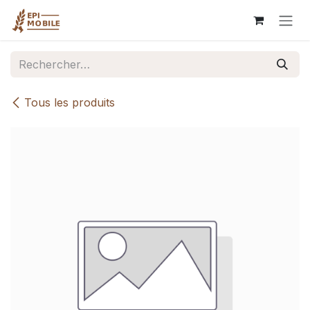
Se rendre au contenu
Tous les produits