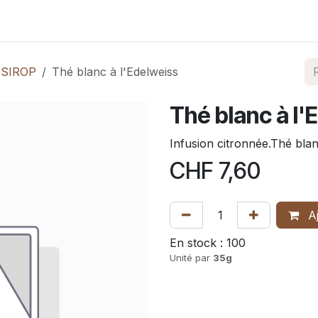
Nos produits
Shop
Contact
Où nous trouver
 SIROP
Thé blanc à l'Edelweiss
Thé blanc à l'
Infusion citronnée.Thé blan
CHF
7,60
Aj
En stock :
100
Unité par
35g