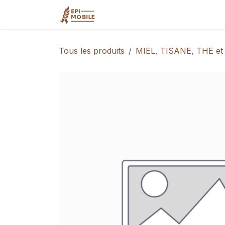
Se rendre au contenu
Accueil
Qui sommes-nous?
Tous les produits
MIEL, TISANE, THE et