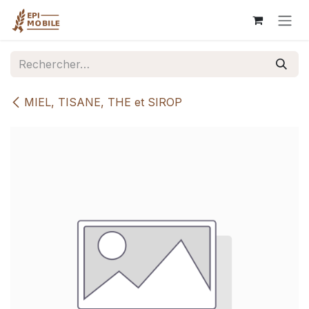
Se rendre au contenu
MIEL, TISANE, THE et SIROP