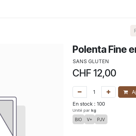
Nos produits
Shop
Contact
Où nous trouver
Polenta Fine e
SANS GLUTEN
CHF
12,00
Aj
En stock :
100
Unité par
kg
BIO
V+
PJV