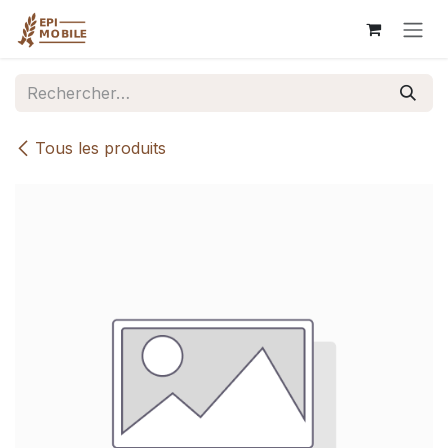
Se rendre au contenu
Tous les produits