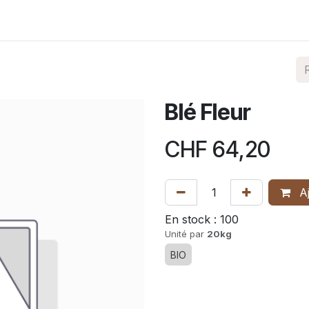
Nos produits
Shop
Contact
Où nous trouver
Blé Fleur
CHF
64,20
Aj
En stock :
100
Unité par
20kg
BIO