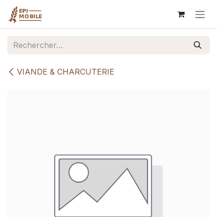
Se rendre au contenu
VIANDE & CHARCUTERIE