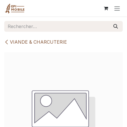
Se rendre au contenu
VIANDE & CHARCUTERIE