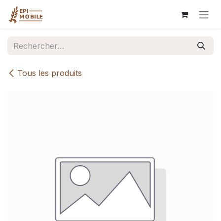
Se rendre au contenu
Tous les produits